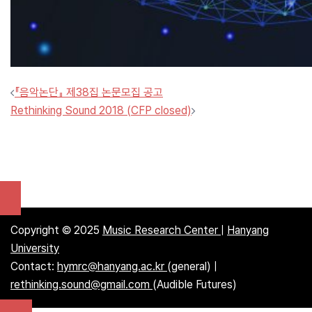
Post
『음악논단』 제38집 논문모집 공고
navigation
Rethinking Sound 2018 (CFP closed)
Copyright © 2025
Music Research Center
|
Hanyang
University
Contact:
hymrc@hanyang.ac.kr
(general) |
rethinking.sound@gmail.com
(Audible Futures)