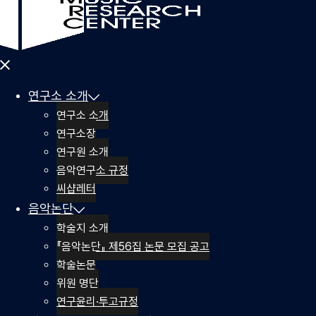
Close
menu
연구소 소개
연구소 소개
연구소장
연구원 소개
음악연구소 규정
씨샵레터
음악논단
학술지 소개
『음악논단』 제56집 논문 모집 공고
학술논문
위원 명단
연구윤리·투고규정