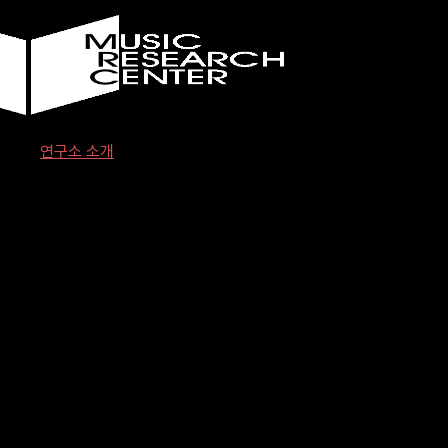
Skip
to
content
한
연구소 소개
양
대
학
교
음
악
연
구